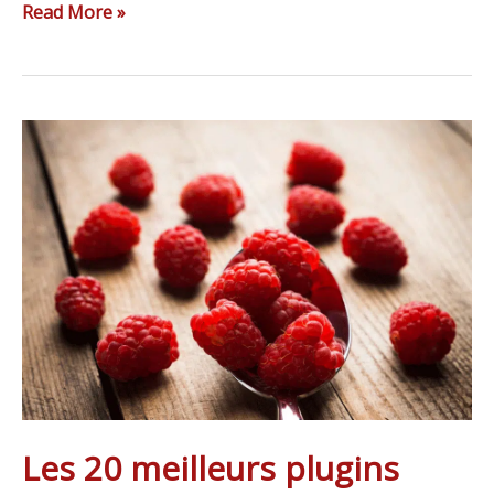
Read More »
Les
20
meilleurs
plugins
WordPress
[2015]
Les 20 meilleurs plugins