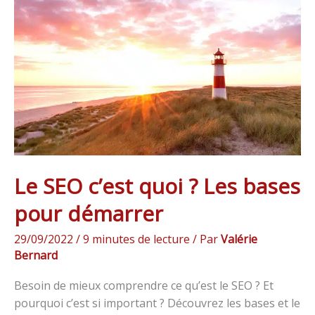
c’est
quoi
?
Les
bases
pour
démarrer
Le SEO c’est quoi ? Les bases
pour démarrer
29/09/2022
/
9 minutes de lecture
/ Par
Valérie
Bernard
Besoin de mieux comprendre ce qu’est le SEO ? Et
pourquoi c’est si important ? Découvrez les bases et le