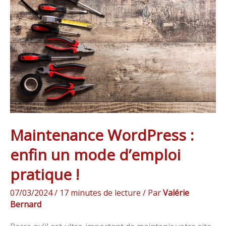
:
enfin
un
mode
d’emploi
pratique
!
Maintenance WordPress :
enfin un mode d’emploi
pratique !
07/03/2024
/
17 minutes de lecture
/ Par
Valérie
Bernard