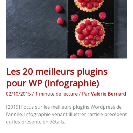
plugins
pour
WP
(infographie)
Les 20 meilleurs plugins
pour WP (infographie)
02/10/2015
/
1 minute de lecture
/ Par
Valérie Bernard
[2015] Focus sur les meilleurs plugins Wordpress de
l’année. Infographie venant illustrer l’article précédent
qui les présente en détails.