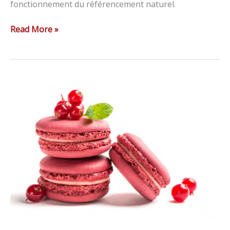
fonctionnement du référencement naturel.
Read More »
12
astuces
pour
gagner
plus
de
followers
sur
Instagram