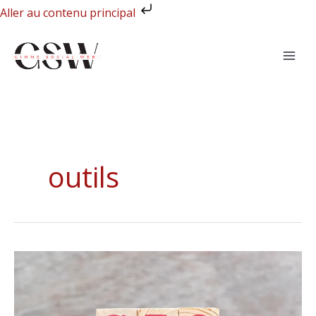
Aller
Aller au contenu principal
au
contenu
outils
Pourquoi
WordPress
et
SEO