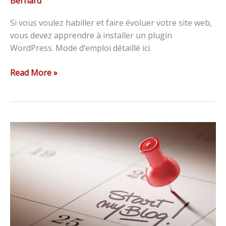
Bernard
Si vous voulez habiller et faire évoluer votre site web,
vous devez apprendre à installer un plugin
WordPress. Mode d’emploi détaillé ici.
Read More »
Pourquoi
et
comment
créer
un
blog
en
2023