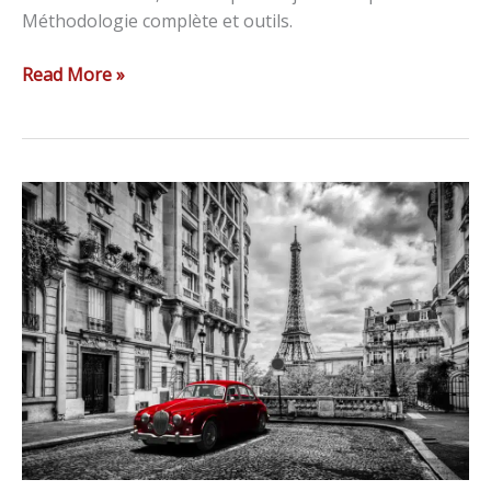
Méthodologie complète et outils.
Read More »
30
conseils
d’expert
pour
bien
utiliser
LinkedIn