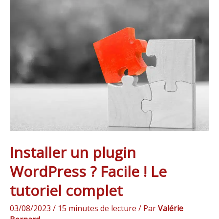
Installer
un
plugin
WordPress
?
Facile
!
Le
tutoriel
complet
Installer un plugin
WordPress ? Facile ! Le
tutoriel complet
03/08/2023
/
15 minutes de lecture
/ Par
Valérie