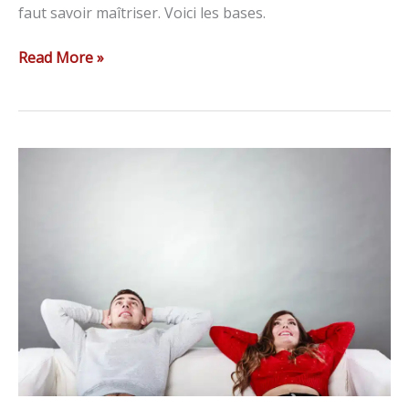
faut savoir maîtriser. Voici les bases.
Read More »
Envie
de
travailler
en
freelance
?
Découvrez
Sésame
!