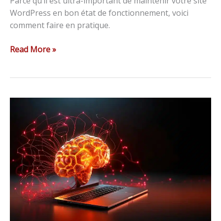
Parce qu’il est ultra-important de maintenir votre site
WordPress en bon état de fonctionnement, voici
comment faire en pratique.
Read More »
Comment
utiliser
ChatGPT
(gratuit)
dans
votre
marketing
digital