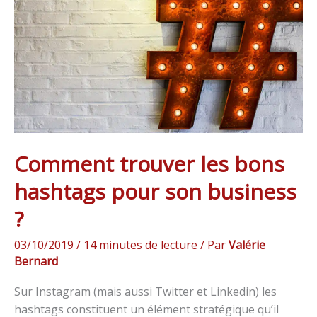
bons
hashtags
pour
son
business
?
Comment trouver les bons
hashtags pour son business
?
03/10/2019
/
14 minutes de lecture
/ Par
Valérie
Bernard
Sur Instagram (mais aussi Twitter et Linkedin) les
hashtags constituent un élément stratégique qu’il