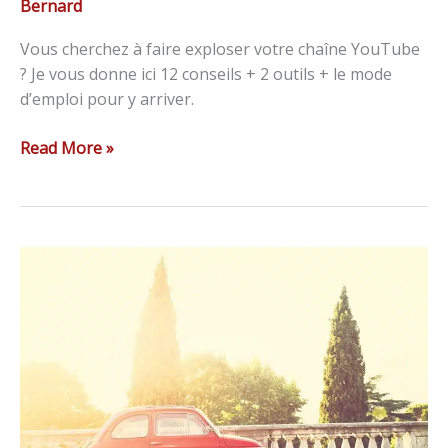
Bernard
Vous cherchez à faire exploser votre chaîne YouTube
? Je vous donne ici 12 conseils + 2 outils + le mode
d’emploi pour y arriver.
Read More »
Comment
créer
du
contenu
de
qualité
pour
votre