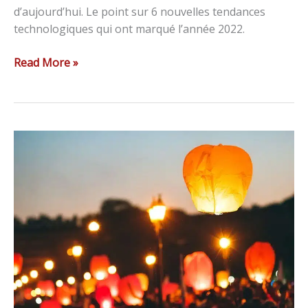
d’aujourd’hui. Le point sur 6 nouvelles tendances
technologiques qui ont marqué l’année 2022.
Read More »
Le
SEO
en
français
:
lexique
de
base