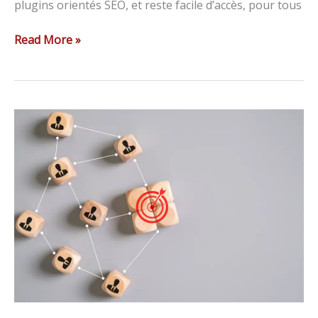
plugins orientés SEO, et reste facile d’accès, pour tous
Read More »
Quel
est
le
meilleur
réseau
social
pour
démarrer
en
2024
?