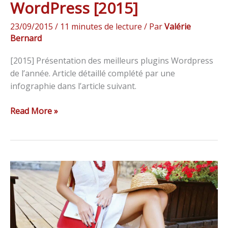
WordPress [2015]
23/09/2015
/
11 minutes de lecture
/ Par
Valérie
Bernard
[2015] Présentation des meilleurs plugins Wordpress
de l’année. Article détaillé complété par une
infographie dans l’article suivant.
Read More »
8
étapes
pour
comprendre
et