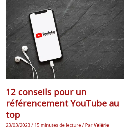
12
conseils
pour
un
référencement
YouTube
au
top
12 conseils pour un
référencement YouTube au
top
23/03/2023
/
15 minutes de lecture
/ Par
Valérie