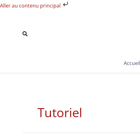
Aller
Aller au contenu principal
au
contenu
Rechercher
Accuei
Tutoriel