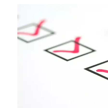
Votre
checklist
SEO
indispensable
pour
bien
démarrer
l’année