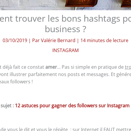
t trouver les bons hashtags p
business ?
03/10/2019
| Par
Valérie Bernard
|
14 minutes de lecture
INSTAGRAM
déjà fait ce constat
amer
… Pas si simple en pratique de
tr
 vont illustrer parfaitement nos posts et messages. Et géné
eaux followers !
 sujet :
12 astuces pour gagner des followers sur Instagram
de vous le dit et vous le répète : sur Internet il FAUT mettr