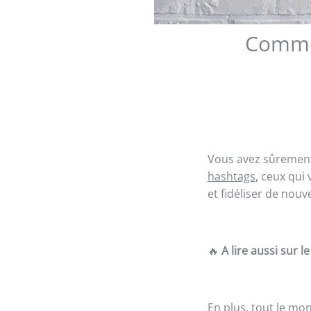
Commen
Vous avez sûrement 
hashtags
, ceux qui
et fidéliser de nouv
🔥
A lire aussi sur le
En plus, tout le mon