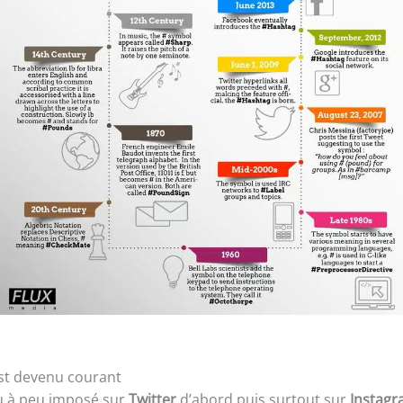
st devenu courant
eu à peu imposé sur
Twitter
d’abord puis surtout sur
Instag