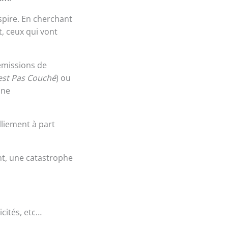
espire. En cherchant
, ceux qui vont
émissions de
est Pas Couché
) ou
ine
lliement à part
t, une catastrophe
cités, etc…