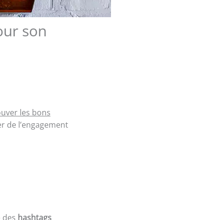
our son
ouver les bons
rer de l’engagement
e des
hashtags