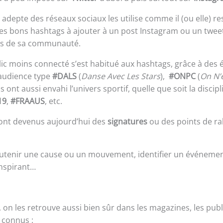
 adepte des réseaux sociaux les utilise comme il (ou elle) r
les bons hashtags à ajouter à un post Instagram ou un tweet
ès de sa communauté.
c moins connecté s’est habitué aux hashtags, grâce à des 
 audience type
#DALS
(
Danse Avec Les Stars
),
#ONPC
(
On N’
Ils ont aussi envahi l’univers sportif, quelle que soit la discipl
19
,
#FRAAUS
, etc.
sont devenus aujourd’hui des
signatures
ou des points de ra
outenir une cause ou un mouvement, identifier un événemen
inspirant…
on les retrouve aussi bien sûr dans les magazines, les publi
 connus :