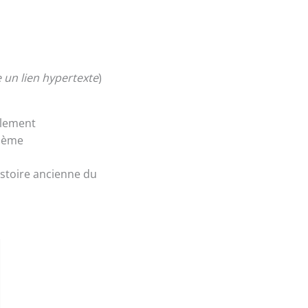
e un lien hypertexte
)
ilement
thème
histoire ancienne du