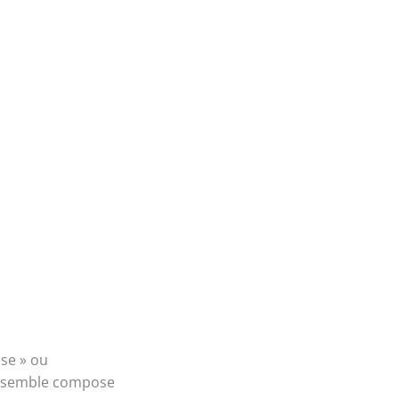
èse » ou
ensemble compose