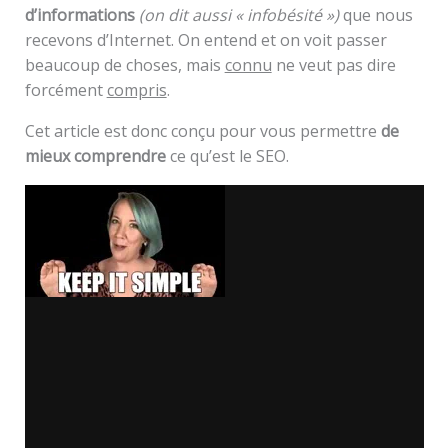
d’informations
(on dit aussi « infobésité »)
que nous
recevons d’Internet. On entend et on voit passer
beaucoup de choses, mais
connu
ne veut pas dire
forcément
compris
.
Cet article est donc conçu pour vous permettre
de
mieux comprendre
ce qu’est le SEO.