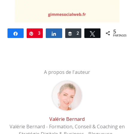
5
Partagez
Épingle
3
Partagez
Buffer
2
Tweetez
PARTAGES
A propos de l'auteur
Valérie Bernard
Valérie Bernard - Formation, Conseil & Coaching en
Stratégie Digitale & Business - Blogueuse -