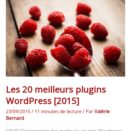
Les
20
meilleurs
plugins
WordPress
[2015]
Les 20 meilleurs plugins
WordPress [2015]
23/09/2015
/
11 minutes de lecture
/ Par
Valérie
Bernard
[2015] Présentation des meilleurs plugins Wordpress