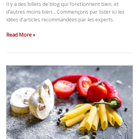
Il y a des billets de blog qui fonctionnent bien, et
d’autres moins bien… Commençons par lister ici les
idées d’articles recommandées par les experts.
Read More »
Créer
le
post
parfait
sur
les
réseaux
sociaux