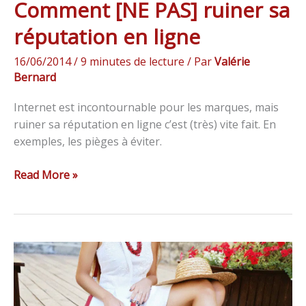
Comment [NE PAS] ruiner sa
réputation en ligne
16/06/2014
/
9 minutes de lecture
/ Par
Valérie
Bernard
Internet est incontournable pour les marques, mais
ruiner sa réputation en ligne c’est (très) vite fait. En
exemples, les pièges à éviter.
Read More »
8
étapes
pour
comprendre