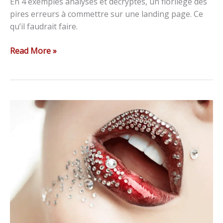
En 4 exemples analysés et décryptés, un florilège des
pires erreurs à commettre sur une landing page. Ce
qu’il faudrait faire.
Read More »
Technique
de
manipulation
:
le
marketing
digital
adore
!