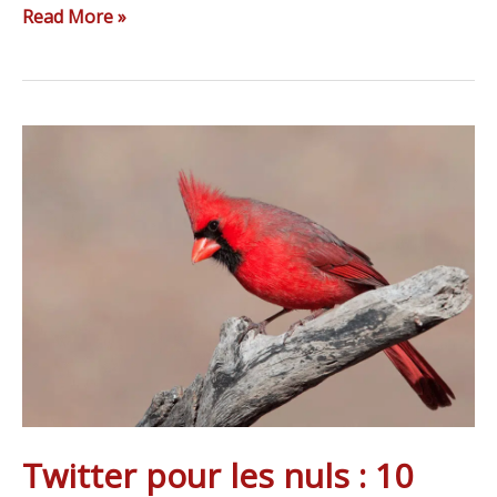
Read More »
Twitter
pour
les
nuls
:
10
astuces
de
base
Twitter pour les nuls : 10