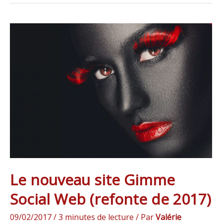
Le
nouveau
site
Gimme
Social
Web
(refonte
de
2017)
Le nouveau site Gimme
Social Web (refonte de 2017)
09/02/2017
/
3 minutes de lecture
/ Par
Valérie