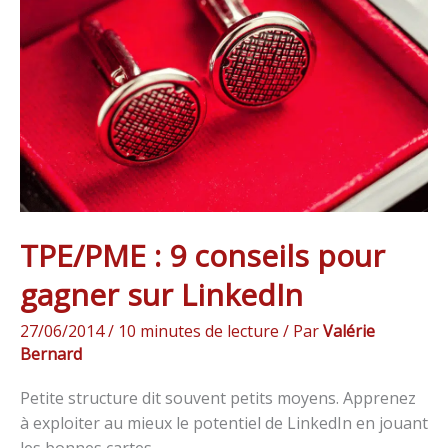
9
conseils
pour
gagner
sur
LinkedIn
TPE/PME : 9 conseils pour
gagner sur LinkedIn
27/06/2014
/
10 minutes de lecture
/ Par
Valérie
Bernard
Petite structure dit souvent petits moyens. Apprenez
à exploiter au mieux le potentiel de LinkedIn en jouant
les bonnes cartes.