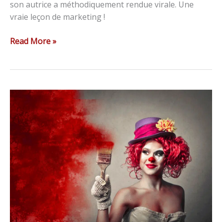
son autrice a méthodiquement rendue virale. Une
vraie leçon de marketing !
Read More »
Comment
créer
des
images
réussies
pour
le
Web