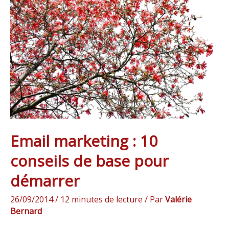
:
10
conseils
de
base
pour
démarrer
Email marketing : 10
conseils de base pour
démarrer
26/09/2014
/
12 minutes de lecture
/ Par
Valérie
Bernard