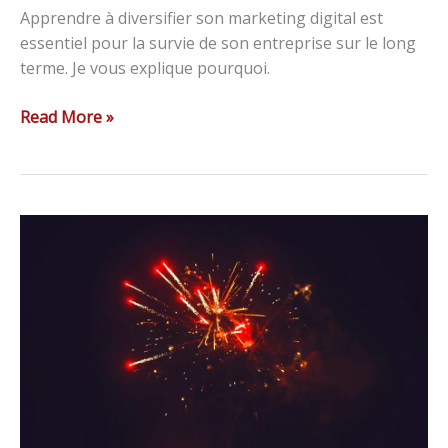
Apprendre à diversifier son marketing digital est
essentiel pour la survie de son entreprise sur le long
terme. Je vous explique pourquoi.
Read More »
11
astuces
pour
faire
le
buzz
sur
Facebook