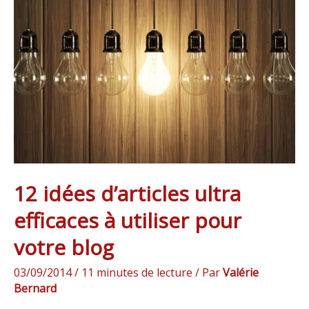
idées
d’articles
ultra
efficaces
à
utiliser
pour
votre
blog
12 idées d’articles ultra
efficaces à utiliser pour
votre blog
03/09/2014
/
11 minutes de lecture
/ Par
Valérie
Bernard