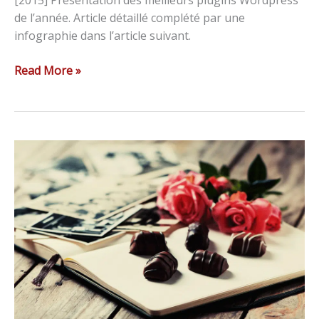
de l’année. Article détaillé complété par une
infographie dans l’article suivant.
Read More »
Montage
collage
de
photos
:
le
test
de
Fotojet