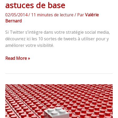
astuces de base
02/05/2014
/
11 minutes de lecture
/ Par
Valérie
Bernard
Si Twitter s’intègre dans votre stratégie social media,
découvrez ici les 10 sortes de tweets à utiliser pour y
améliorer votre visibilité.
Read More »
6
idées
reçues
sur
le