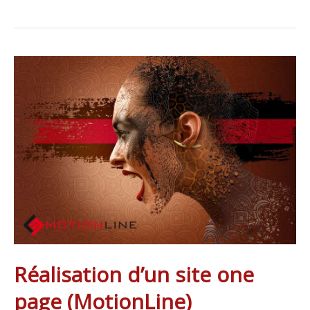
Réalisation
d’un
site
one
page
(MotionLine)
Réalisation d’un site one
page (MotionLine)