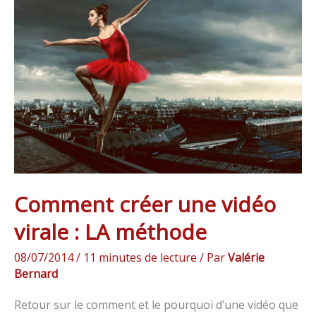
créer
une
vidéo
virale
:
LA
méthode
Comment créer une vidéo
virale : LA méthode
08/07/2014
/
11 minutes de lecture
/ Par
Valérie
Bernard
Retour sur le comment et le pourquoi d’une vidéo que