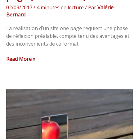
02/03/2017
/
4 minutes de lecture
/ Par
Valérie
Bernard
La réalisation d’un site one page requiert une phase
de réflexion préalable, compte tenu des avantages et
des inconvénients de ce format.
Read More »
Cabine
d’essayage
virtuelle
en
ligne
: