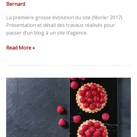
Bernard
La première grosse évolution du site (février 2017).
Présentation et détail des travaux réalisés pour
passer d’un blog à un site d’agence.
Read More »
Les
20
meilleurs
plugins
pour
WP
(infographie)