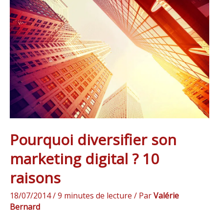
diversifier
son
marketing
digital
?
10
raisons
Pourquoi diversifier son
marketing digital ? 10
raisons
18/07/2014
/
9 minutes de lecture
/ Par
Valérie
Bernard