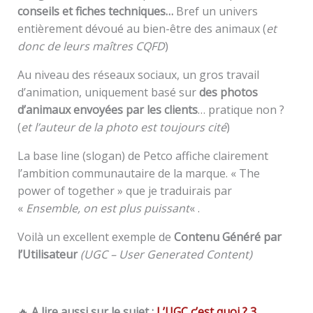
conseils et fiches techniques…
Bref un univers
entièrement dévoué au bien-être des animaux (
et
donc de leurs maîtres CQFD
)
Au niveau des réseaux sociaux, un gros travail
d’animation, uniquement basé sur
des photos
d’animaux envoyées par les clients
… pratique non ?
(
et l’auteur de la photo est toujours cité
)
La base line (slogan) de Petco affiche clairement
l’ambition communautaire de la marque. « The
power of together » que je traduirais par
«
Ensemble, on est plus puissant
« .
Voilà un excellent exemple de
Contenu Généré par
l’Utilisateur
(UGC – User Generated Content)
🔥
A lire aussi sur le sujet :
L’UGC c’est quoi ? 3