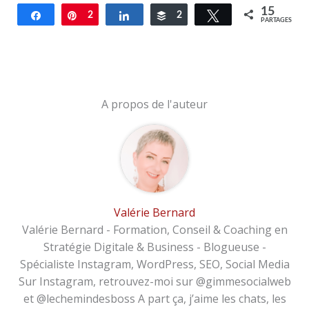
15
Partagez
Épingle
2
Partagez
Buffer
2
Tweetez
PARTAGES
11
A propos de l'auteur
Valérie Bernard
Valérie Bernard - Formation, Conseil & Coaching en
Stratégie Digitale & Business - Blogueuse -
Spécialiste Instagram, WordPress, SEO, Social Media
Sur Instagram, retrouvez-moi sur @gimmesocialweb
et @lechemindesboss A part ça, j’aime les chats, les