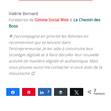
Valérie Bernard
Fondatrice de
Gimme Social Web
&
Le Chemin des
Boss
🌟 J’accompagne en priorité les femmes en
reconversion qui se lancent dans
l’entrepreneuriat. Je les aide à construire leur
stratégie digitale et à faire décoller leur nouvelle
activité de manière alignée et authentique. Mais
vous pouvez aussi me contacter si vous avez de la
moustache 😊
7
Partagez
Épingle
Partagez
7
Buffer
Tweetez
PARTAGES