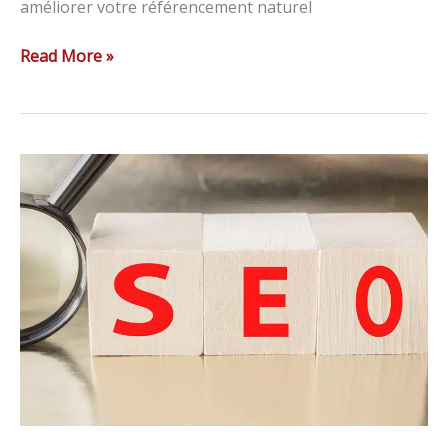
améliorer votre référencement naturel
Read More »
Référencement
naturel
:
c’est
quoi
et
comment
l’améliorer
?