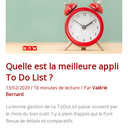
meilleure
appli
To
Do
List
?
Quelle est la meilleure appli
To Do List ?
13/02/2020
/
16 minutes de lecture
/ Par
Valérie
Bernard
La bonne gestion de sa ToDoList passe souvent par
le choix du bon outil. Il y a plein d’applis qui le font.
Revue de détails et comparatifs.