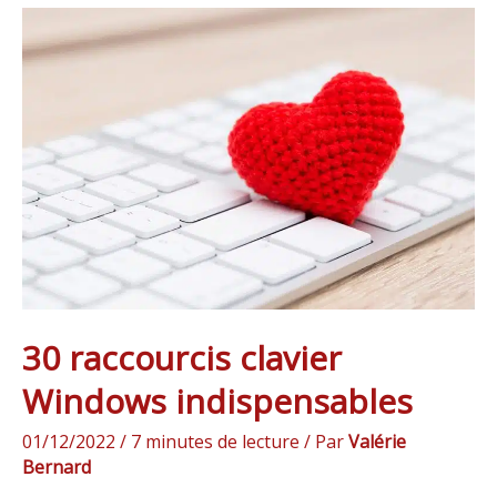
30
raccourcis
clavier
Windows
indispensables
30 raccourcis clavier
Windows indispensables
01/12/2022
/
7 minutes de lecture
/ Par
Valérie
Bernard