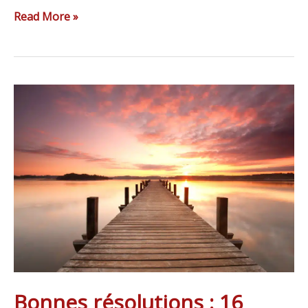
Read More »
Bonnes
résolutions
:
16
phrases
à
ne
plus
JAMAIS
dire
Bonnes résolutions : 16