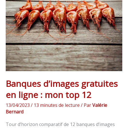
d’images
gratuites
en
ligne
:
mon
top
12
Banques d’images gratuites
en ligne : mon top 12
13/04/2023
/
13 minutes de lecture
/ Par
Valérie
Bernard
Tour d’horizon comparatif de 12 banques d’images