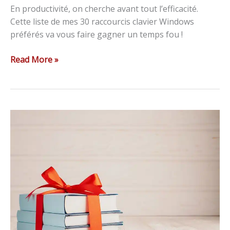
En productivité, on cherche avant tout l’efficacité.
Cette liste de mes 30 raccourcis clavier Windows
préférés va vous faire gagner un temps fou !
Read More »
5
livres
à
offrir
à
une
entrepreneuse