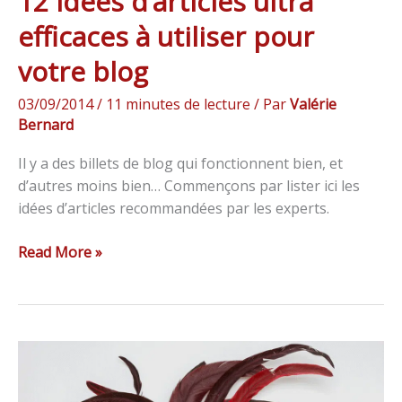
12 idées d’articles ultra
efficaces à utiliser pour
votre blog
03/09/2014
/
11 minutes de lecture
/ Par
Valérie
Bernard
Il y a des billets de blog qui fonctionnent bien, et
d’autres moins bien… Commençons par lister ici les
idées d’articles recommandées par les experts.
Read More »
Le
vocabulaire
Twitter