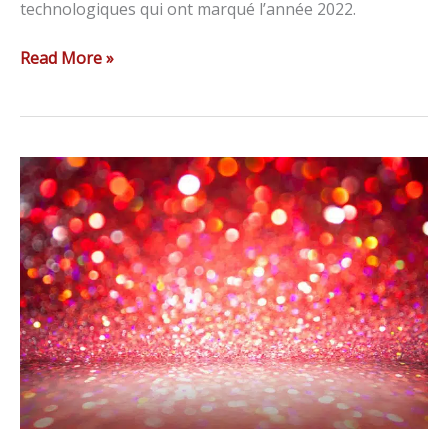
technologiques qui ont marqué l’année 2022.
Read More »
Ces
extensions
Google
Chrome
sont
magiques
!