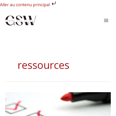
Aller
Aller au contenu principal
au
contenu
ressources
Votre
checklist
SEO
indispensable