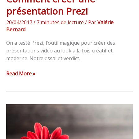
présentation Prezi
20/04/2017
/
7 minutes de lecture
/ Par
Valérie
Bernard
On a testé Prezi, l’outil magique pour créer des
présentations vidéo au look à la fois créatif et
moderne. Notre essai et verdict.
Read More »
Top
6
des
meilleures
applications