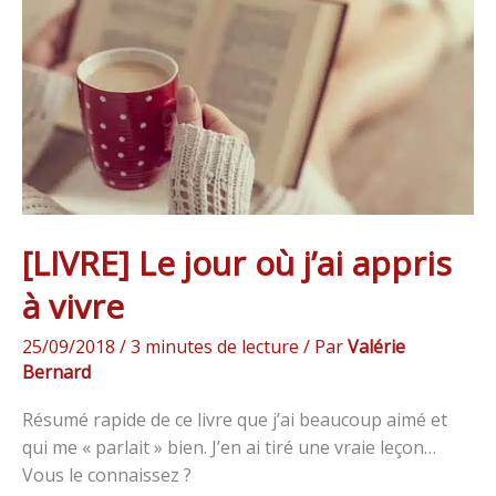
où
j’ai
appris
à
vivre
[LIVRE] Le jour où j’ai appris
à vivre
25/09/2018
/
3 minutes de lecture
/ Par
Valérie
Bernard
Résumé rapide de ce livre que j’ai beaucoup aimé et
qui me « parlait » bien. J’en ai tiré une vraie leçon…
Vous le connaissez ?