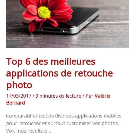
de
retouche
photo
Top 6 des meilleures
applications de retouche
photo
17/03/2017
/
9 minutes de lecture
/ Par
Valérie
Bernard
Comparatif et test de diverses applications mobiles
pour retoucher et surtout customiser vos photos.
Voici nos résultats…