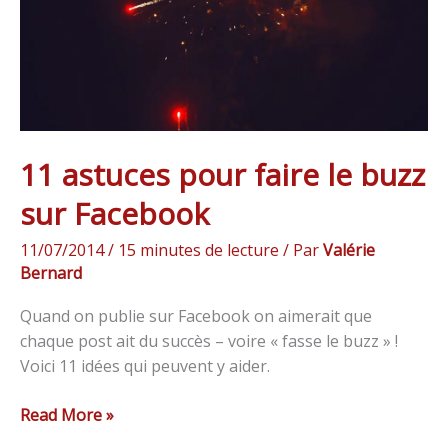
sur
Facebook
11 astuces pour faire le buzz
sur Facebook
11/07/2014
/
15 minutes de lecture
/ Par
Valérie
Bernard
Quand on publie sur Facebook on aimerait que
chaque post ait du succès – voire « fasse le buzz » !
Voici 11 idées qui peuvent y aider.
Read More »