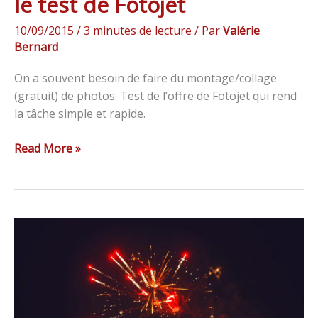
le test de Fotojet
10/09/2015
/
3 minutes de lecture
/ Par
Valérie
Bernard
On a souvent besoin de faire du montage/collage
(gratuit) de photos. Test de l’offre de Fotojet qui rend
la tâche simple et rapide.
Read More »
11
astuces
pour
faire
le
buzz