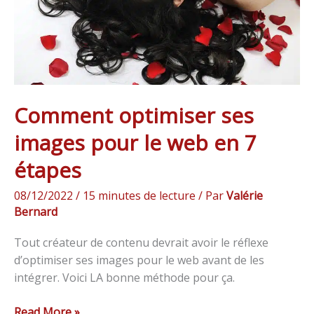
web
en
7
étapes
Comment optimiser ses
images pour le web en 7
étapes
08/12/2022
/
15 minutes de lecture
/ Par
Valérie
Bernard
Tout créateur de contenu devrait avoir le réflexe
d’optimiser ses images pour le web avant de les
intégrer. Voici LA bonne méthode pour ça.
Read More »