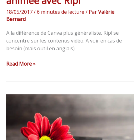
animée avec Ripl
18/05/2017
/
6 minutes de lecture
/ Par
Valérie
Bernard
A la différence de Canva plus généraliste, Ripl se
concentre sur les contenus vidéo. A voir en cas de
besoin (mais outil en anglais)
Read More »
Top
6
des
meilleures
applications
de