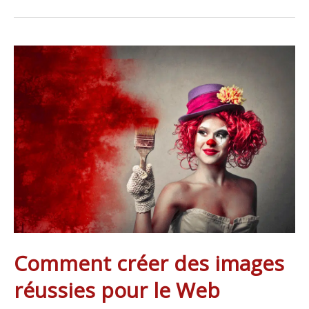
Comment
créer
des
images
réussies
pour
le
Web
Comment créer des images
réussies pour le Web