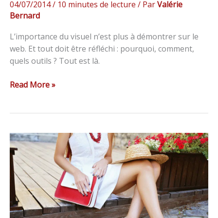
04/07/2014
/
10 minutes de lecture
/ Par
Valérie
Bernard
L’importance du visuel n’est plus à démontrer sur le
web. Et tout doit être réfléchi : pourquoi, comment,
quels outils ? Tout est là.
Read More »
8
étapes
pour
comprendre
et
bien
utiliser