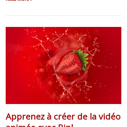
Apprenez
à
créer
de
la
vidéo
animée
avec
Ripl
Apprenez à créer de la vidéo