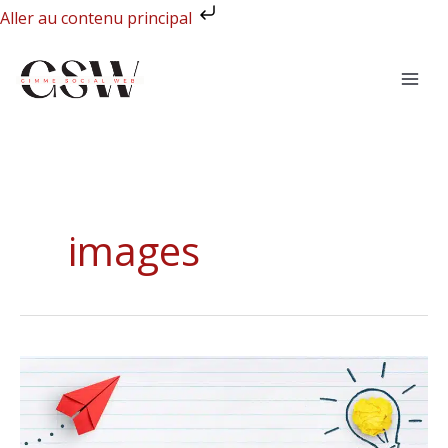
Aller
Aller au contenu principal
au
contenu
images
13
idées
de
posts