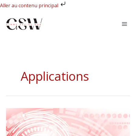
Aller
Aller au contenu principal
au
contenu
Applications
Quelles
nouvelles
tendances
technologiques