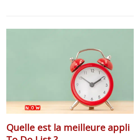
Quelle
est
la
meilleure
appli
To
Do
List
?
Quelle est la meilleure appli
To Do List ?