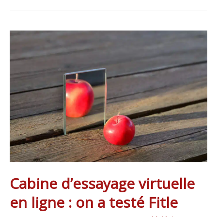
Cabine
d’essayage
virtuelle
en
ligne
:
on
a
testé
Fitle
Cabine d’essayage virtuelle
en ligne : on a testé Fitle