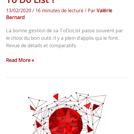
13/02/2020
/
16 minutes de lecture
/ Par
Valérie
Bernard
La bonne gestion de sa ToDoList passe souvent par
le choix du bon outil. Il y a plein d’applis qui le font.
Revue de détails et comparatifs.
Read More »
Créer
un
logo
gratuit
en
ligne