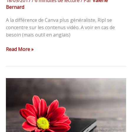
18/05/2017
/
6 minutes de lecture
/ Par
Valérie
Bernard
A la différence de Canva plus généraliste, Ripl se
concentre sur les contenus vidéo. A voir en cas de
besoin (mais outil en anglais)
Read More »
Top
6
des
meilleures
applications
de
retouche