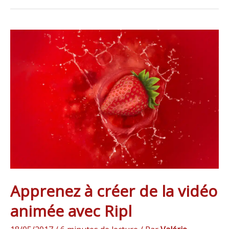
Apprenez
à
créer
de
la
vidéo
animée
avec
Ripl
Apprenez à créer de la vidéo
animée avec Ripl