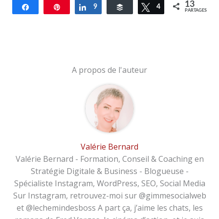
13
Partagez
Épingle
Partagez
9
Buffer
Tweetez
4
PARTAGES
A propos de l'auteur
Valérie Bernard
Valérie Bernard - Formation, Conseil & Coaching en
Stratégie Digitale & Business - Blogueuse -
Spécialiste Instagram, WordPress, SEO, Social Media
Sur Instagram, retrouvez-moi sur @gimmesocialweb
et @lechemindesboss A part ça, j’aime les chats, les