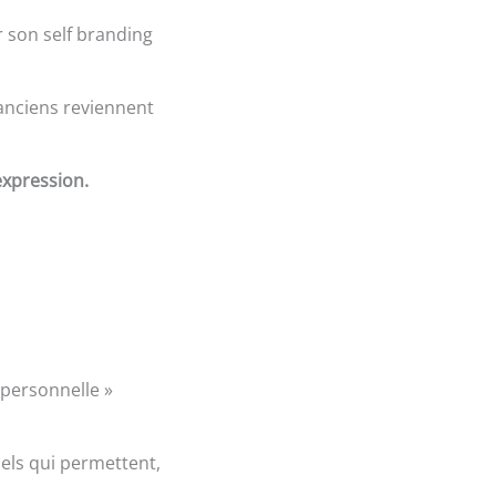
r son self branding
anciens reviennent
expression.
personnelle »
iels qui permettent,