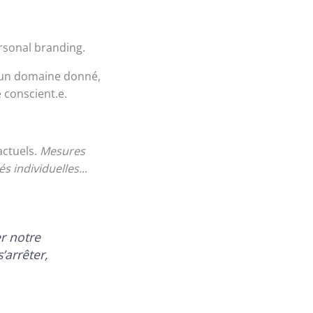
rsonal branding.
un domaine donné,
e conscient.e.
actuels.
Mesures
és individuelles.
..
r notre
’arrêter,