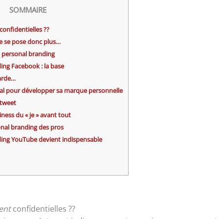
SOMMAIRE
onfidentielles ??
e se pose donc plus…
 personal branding
ding Facebook : la base
garde…
idéal pour développer sa marque personnelle
-tweet
iness du « je » avant tout
sonal branding des pros
ding YouTube devient indispensable
ent
confidentielles ??