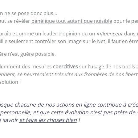
on ne se pose donc plus…
eut se révéler
bénéfique tout autant que nuisible
pour le pe
paraître comme un leader d’opinion ou un
influenceur
dans 
ille seulement contrôler son image sur le Net, il faut en êtr
ère n’est guère possible.
videmment des mesures
coercitives
sur l’usage de nos outils 
iennent, se heurteraient très vite aux frontières de nos libert
olution !
isque chacune de nos actions en ligne contribue à crée
ersonnelle, et que cette évolution n’est pas prête de s
e savoir
et faire les choses bien
!