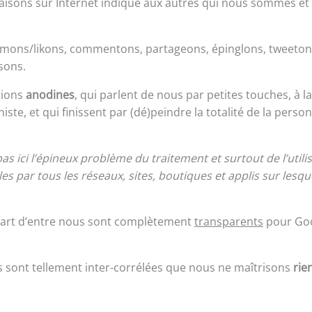
aisons sur Internet indique aux autres qui nous sommes et
mons/likons, commentons, partageons, épinglons, tweetons, 
sons.
tions
anodines
, qui parlent de nous par petites touches, à l
ste, et qui finissent par (dé)peindre la totalité de la pers
s ici l’épineux problème du traitement et surtout de l’utili
s par tous les réseaux, sites, boutiques et applis sur lesqu
upart d’entre nous sont complètement
transparents
pour Goo
s sont tellement inter-corrélées que nous ne maîtrisons
rie