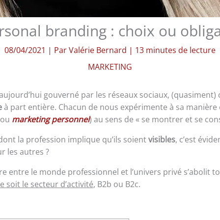
rsonal branding : choix ou obliga
08/04/2021
| Par
Valérie Bernard
|
13 minutes de lecture
MARKETING
ujourd’hui gouverné par les réseaux sociaux, (quasiment) 
e
à part entière. Chacun de nous expérimente à sa manière e
(ou
marketing personnel
) au sens de « se montrer et se con
dont la profession implique qu’ils soient
visibles
, c’est évi
r les autres ?
ière entre le monde professionnel et l’univers privé s’abolit t
 soit le secteur d’activité
, B2b ou B2c.