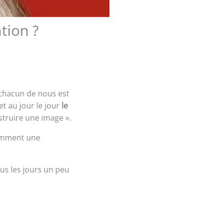
tion ?
chacun de nous est
t au jour le jour
le
struire une image ».
demment une
ous les jours un peu