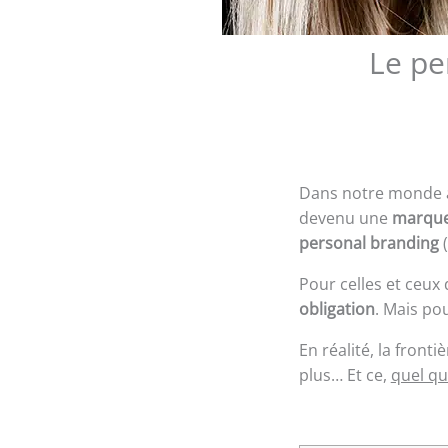
Le pe
Dans notre monde a
devenu une
marqu
personal branding
Pour celles et ceux 
obligation
. Mais pou
En réalité, la front
plus… Et ce,
quel que