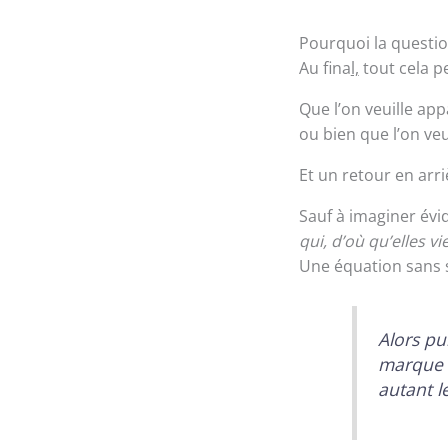
Pourquoi la questi
Au fina
l,
tout cela p
Que l’on veuille ap
ou bien que l’on veu
Et un retour en arri
Sauf à imaginer é
qui, d’où qu’elles v
Une équation sans s
Alors pu
marque p
autant l