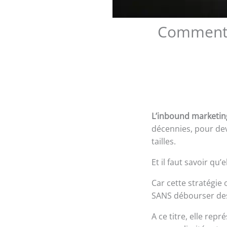
Comment u
L’inbound marketin
décennies, pour dev
tailles.
Et il faut savoir qu
Car cette stratégie
SANS débourser des
A ce titre, elle re