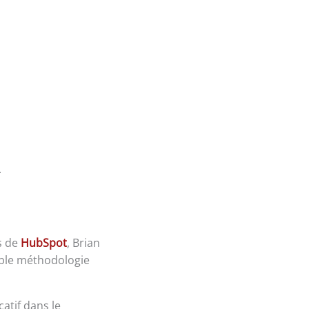
.
s de
HubSpot
, Brian
able méthodologie
atif dans le