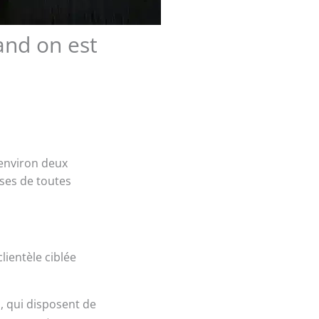
and on est
 environ deux
ises de toutes
lientèle ciblée
, qui disposent de