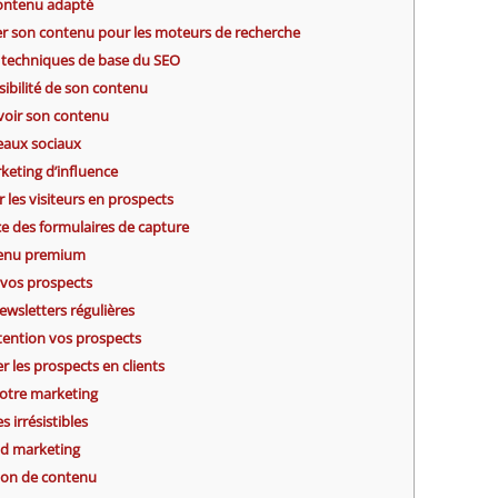
ontenu adapté
er son contenu pour les moteurs de recherche
 techniques de base du SEO
sibilité de son contenu
voir son contenu
seaux sociaux
keting d’influence
r les visiteurs en prospects
e des formulaires de capture
tenu premium
r vos prospects
wsletters régulières
tention vos prospects
r les prospects en clients
otre marketing
s irrésistibles
und marketing
tion de contenu