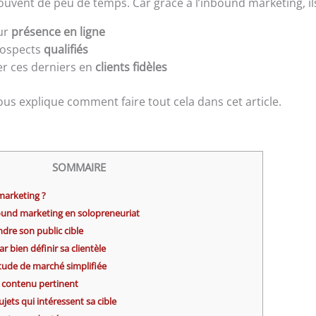
ouvent de peu de temps. Car grâce à l’inbound marketing, il
ur
présence en ligne
rospects
qualifiés
er ces derniers en
clients fidèles
vous explique comment faire tout cela dans cet article.
SOMMAIRE
 marketing ?
bound marketing en solopreneuriat
dre son public cible
bien définir sa clientèle
tude de marché simplifiée
u contenu pertinent
ujets qui intéressent sa cible