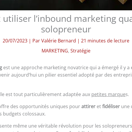
tiliser l’inbound marketing qu
solopreneur
20/07/2023
| Par
Valérie Bernard
|
21 minutes de lecture
MARKETING
,
Stratégie
g
est une approche marketing novatrice qui a émergé il y a
enir aujourd’hui un pilier essentiel adopté par des entrepr
’elle est tout particulièrement adaptée aux
petites marque
s.
 offre des opportunités uniques pour
attirer
et
fidéliser
une c
 budgets colossaux.
présente même une véritable révolution pour les solopreneurs