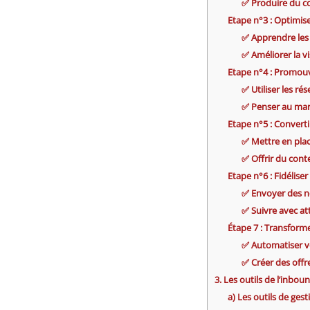
✅ Produire du c
Etape n°3 : Optimis
✅ Apprendre les
✅ Améliorer la vi
Etape n°4 : Promou
✅ Utiliser les ré
✅ Penser au mar
Etape n°5 : Converti
✅ Mettre en plac
✅ Offrir du con
Etape n°6 : Fidélise
✅ Envoyer des ne
✅ Suivre avec at
Étape 7 : Transforme
✅ Automatiser v
✅ Créer des offre
3. Les outils de l’inbo
a) Les outils de ges