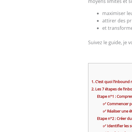
moyens limités et s
maximiser le
attirer des p
et transform
Suivez le guide, je 
1. C’est quoi l’inbound
2. Les 7 étapes de l’in
Etape n°1 : Compren
✅ Commencer par 
✅ Réaliser une é
Etape n°2 : Créer d
✅ Identifier les s