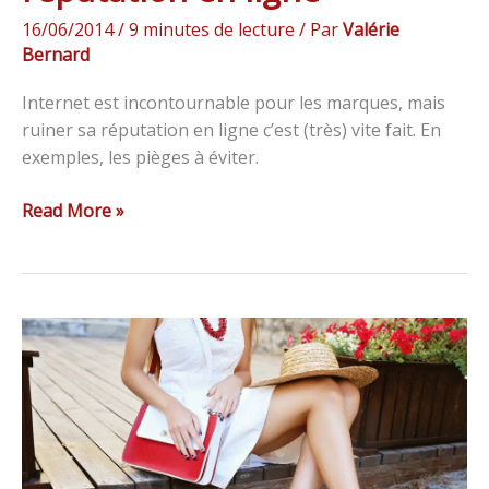
16/06/2014
/
9 minutes de lecture
/ Par
Valérie
Bernard
Internet est incontournable pour les marques, mais
ruiner sa réputation en ligne c’est (très) vite fait. En
exemples, les pièges à éviter.
Read More »
8
étapes
pour
comprendre
et
bien