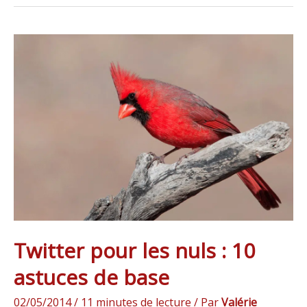
Twitter
pour
les
nuls
:
10
astuces
de
base
Twitter pour les nuls : 10
astuces de base
02/05/2014
/
11 minutes de lecture
/ Par
Valérie