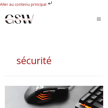
Aller
Aller au contenu principal
au
contenu
sécurité
Comment
jouer
en
ligne