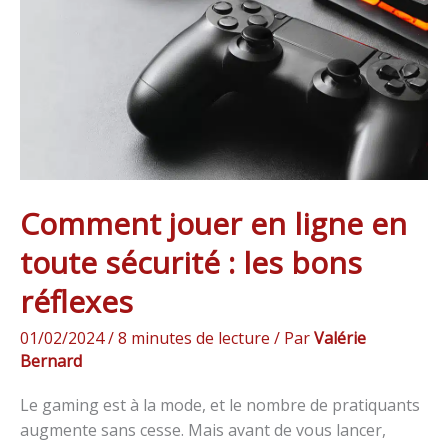
en
toute
sécurité
:
les
bons
réflexes
Comment jouer en ligne en
toute sécurité : les bons
réflexes
01/02/2024
/
8 minutes de lecture
/ Par
Valérie
Bernard
Le gaming est à la mode, et le nombre de pratiquants
augmente sans cesse. Mais avant de vous lancer,