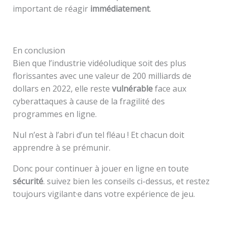
important de réagir
immédiatement
.
En conclusion
Bien que l’industrie vidéoludique soit des plus
florissantes avec une valeur de 200 milliards de
dollars en 2022, elle reste
vulnérable
face aux
cyberattaques à cause de la fragilité des
programmes en ligne.
Nul n’est à l’abri d’un tel fléau ! Et chacun doit
apprendre à se prémunir.
Donc pour continuer à jouer en ligne en toute
sécurité
. suivez bien les conseils ci-dessus, et restez
toujours vigilant·e dans votre expérience de jeu.