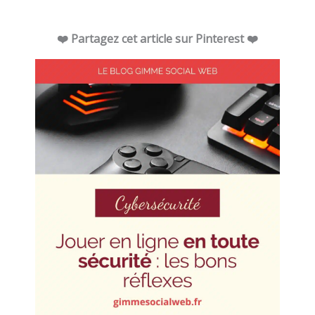
❤️ Partagez cet article sur Pinterest ❤️