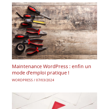
Maintenance WordPress : enfin un
mode d’emploi pratique !
WORDPRESS
/
07/03/2024