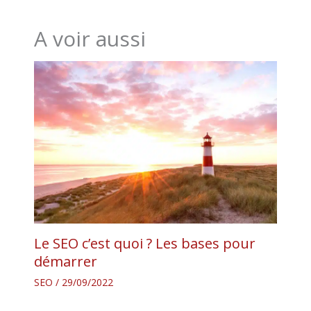
A voir aussi
Le SEO c’est quoi ? Les bases pour
démarrer
SEO
/
29/09/2022