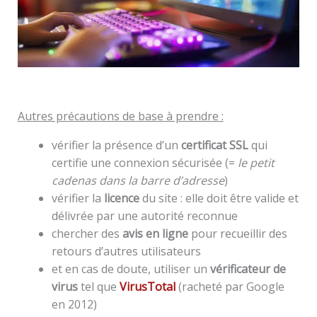
Autres précautions de base à prendre :
vérifier la présence d’un
certificat SSL
qui
certifie une connexion sécurisée (=
le petit
cadenas dans la barre d’adresse
)
vérifier la
licence
du site : elle doit être valide et
délivrée par une autorité reconnue
chercher des
avis en ligne
pour recueillir des
retours d’autres utilisateurs
et en cas de doute, utiliser un
vérificateur de
virus
tel que
VirusTotal
(racheté par Google
en 2012)