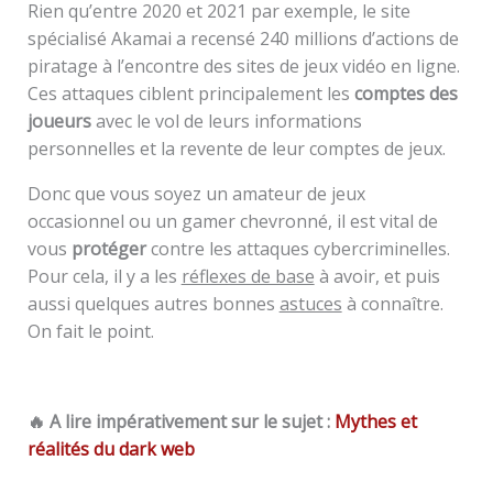
Rien qu’entre 2020 et 2021 par exemple, le site
spécialisé Akamai a recensé 240 millions d’actions de
piratage à l’encontre des sites de jeux vidéo en ligne.
Ces attaques ciblent principalement les
comptes des
joueurs
avec le vol de leurs informations
personnelles et la revente de leur comptes de jeux.
Donc que vous soyez un amateur de jeux
occasionnel ou un gamer chevronné, il est vital de
vous
protéger
contre les attaques cybercriminelles.
Pour cela, il y a les
réflexes de base
à avoir, et puis
aussi quelques autres bonnes
astuces
à connaître.
On fait le point.
🔥 A lire impérativement sur le sujet :
Mythes et
réalités du dark web