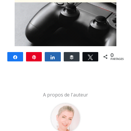
0
Partagez
Épingle
Partagez
Buffer
Tweetez
PARTAGES
A propos de l'auteur