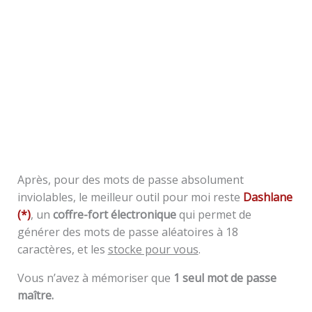
Après, pour des mots de passe absolument
inviolables, le meilleur outil pour moi reste
Dashlane
(*)
, un
coffre-fort électronique
qui permet de
générer des mots de passe aléatoires à 18
caractères, et les
stocke pour vous
.
Vous n’avez à mémoriser que
1 seul mot de passe
maître.