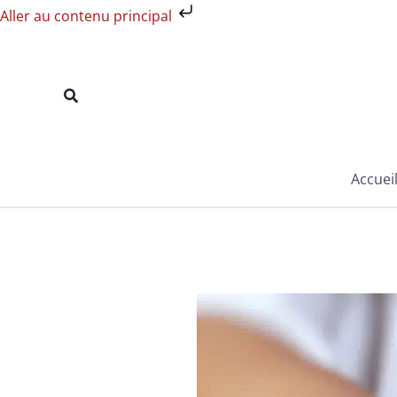
Aller
Aller au contenu principal
au
contenu
Rechercher
Accuei