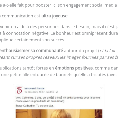
-t-elle fait pour booster ici son engagement social media 
a communication est
ultra-joyeuse
.
 de venir en aide à des personnes dans le besoin, mais il n’est
s à connotation négative.
Le bonheur est omniprésent
duran
xplique certainement son succès.
enthousiasmer sa communauté
autour du projet (
et la fa
geant sur ses propres réseaux les images fournies par ses f
ublications tantôt fortes en
émotions positives
, comme dans
une petite fille entourée de bonnets qu’elle a tricotés (av