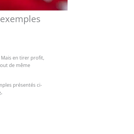
3 exemples
Mais en tirer profit,
a tout de même
mples présentés ci-
e
.