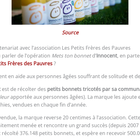
Source
enariat avec l’association Les Petits Frères des Pauvres
 parler de l’opération
Mets ton bonnet
d’
Innocent
, en part
tits Frères des Pauvres
?
ient en aide aux personnes âgées souffrant de solitude et d
t
est de récolter des
petits bonnets tricotés par sa commu
leur
apportée aux personnes âgées). La marque les ajoute e
hies, vendues en chaque fin d’année.
vendue, la marque reverse 20 centimes à l’association. Cett
itement menée et rencontre un grand succès (depuis 2007 
t récolté 376.148 petits bonnets, et espère en recevoir 500.