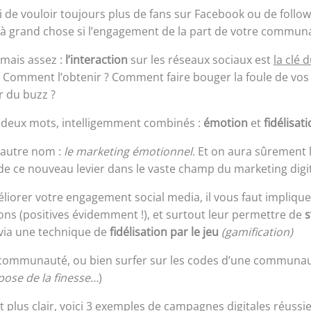
joli de vouloir toujours plus de fans sur Facebook ou de follow
 à grand chose si l’engagement de la part de votre communa
amais assez :
l’interaction
sur les réseaux sociaux est
la clé 
 Comment l’obtenir ? Comment faire bouger la foule de vos f
r du buzz ?
n deux mots, intelligemment combinés :
émotion
et
fidélisat
 autre nom :
le marketing émotionnel
. Et on aura sûrement 
 de ce nouveau levier dans le vaste champ du marketing digit
liorer votre engagement social media, il vous faut impliquer
ns (positives évidemment !), et surtout leur permettre de
s
via une technique de
fidélisation par le jeu
(gamification)
 communauté, ou bien surfer sur les codes d’une communau
pose de la finesse…
)
t plus clair, voici 3 exemples de campagnes digitales réussie