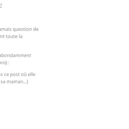
?
 jamais question de
t toute la
it abondamment
ans
) :
 ce post où elle
ec sa maman…)