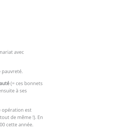
enariat avec
e pauvreté.
nauté
(= ces bonnets
nsuite à ses
e opération est
tout de même !). En
000 cette année.