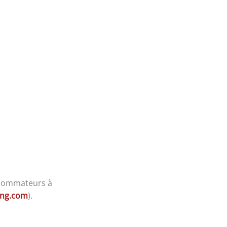
nsommateurs à
ting.com
).