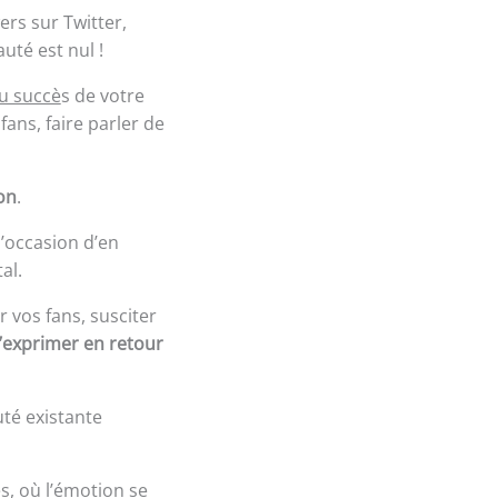
ers sur Twitter,
uté est nul !
du succè
s de votre
ans, faire parler de
ion
.
l’occasion d’en
al.
 vos fans, susciter
’exprimer en retour
té existante
s, où l’émotion se