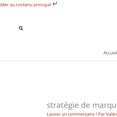
Aller
Aller au contenu principal
au
contenu
Rechercher
Accuei
stratégie de marq
Laisser un commentaire
/ Par
Valér