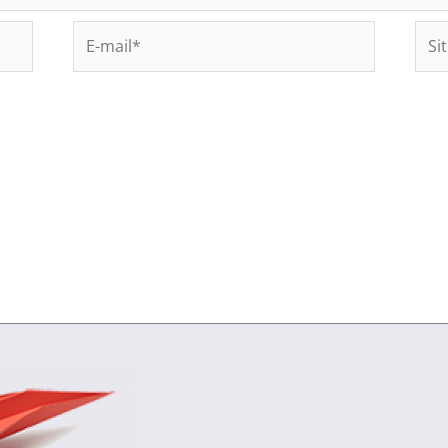
E-
Site
mail*