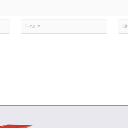
E-
Site
mail*