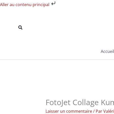
Aller
Aller au contenu principal
au
contenu
Rechercher
Accuei
FotoJet Collage Ku
Laisser un commentaire
/ Par
Valér