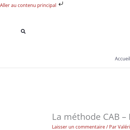
Aller
Aller au contenu principal
au
contenu
Rechercher
Accuei
La méthode CAB – 
Laisser un commentaire
/ Par
Valér