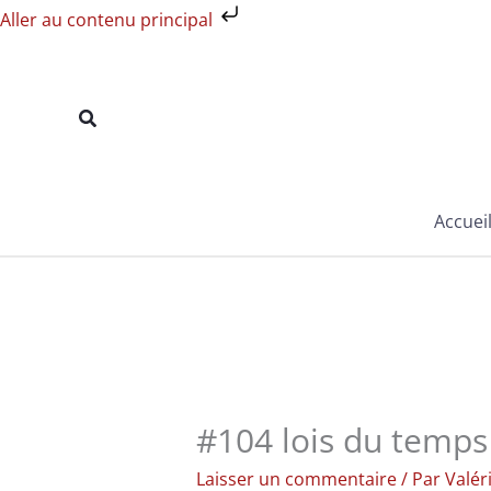
Aller
Aller au contenu principal
au
contenu
Rechercher
Accuei
#104 lois du temps 
Laisser un commentaire
/ Par
Valér