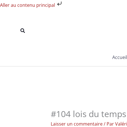
Aller
Aller au contenu principal
au
contenu
Rechercher
Accuei
#104 lois du temps
Laisser un commentaire
/ Par
Valér