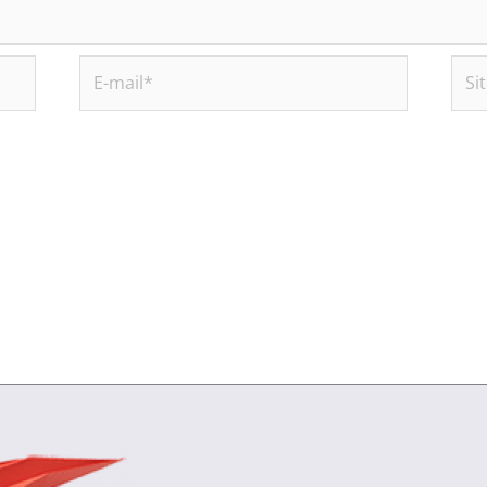
E-
Site
mail*