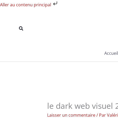
Aller
Aller au contenu principal
au
contenu
Rechercher
Accuei
le dark web visuel 
Laisser un commentaire
/ Par
Valér