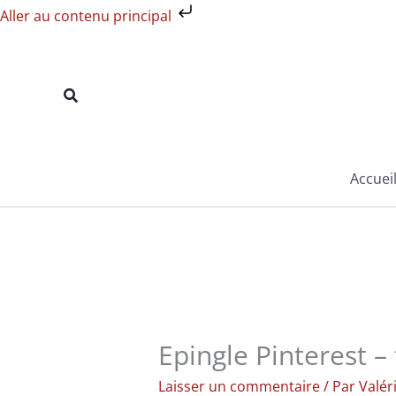
Aller
Aller au contenu principal
au
contenu
Rechercher
Accuei
Epingle Pinterest – f
Laisser un commentaire
/ Par
Valér