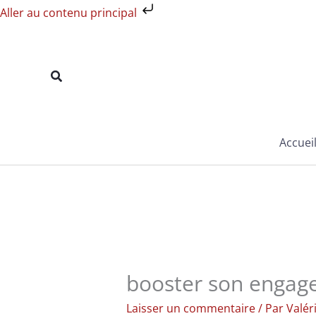
Aller
Aller au contenu principal
au
contenu
Rechercher
Accuei
booster son engag
Laisser un commentaire
/ Par
Valér