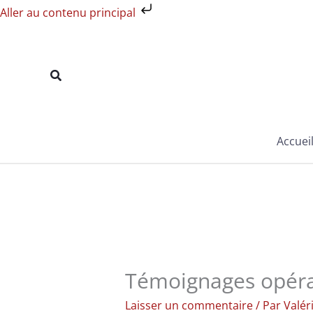
Aller
Aller au contenu principal
au
contenu
Rechercher
Accuei
Témoignages opérat
Laisser un commentaire
/ Par
Valér