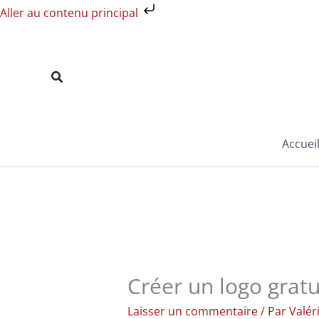
Aller
Aller au contenu principal
au
contenu
Rechercher
Accuei
Créer un logo gratu
Laisser un commentaire
/ Par
Valér