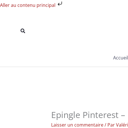
Aller
Aller au contenu principal
au
contenu
Rechercher
Accuei
Epingle Pinterest –
Laisser un commentaire
/ Par
Valér