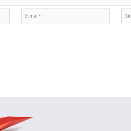
E-
Site
mail*