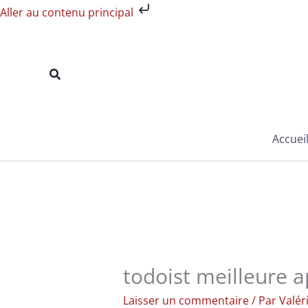
Aller
Aller au contenu principal
au
contenu
Rechercher
Accuei
todoist meilleure ap
Laisser un commentaire
/ Par
Valér