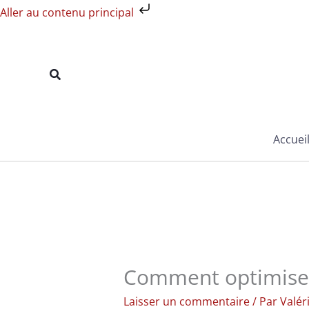
Aller
Aller au contenu principal
au
contenu
Rechercher
Accuei
Comment optimiser
Laisser un commentaire
/ Par
Valér