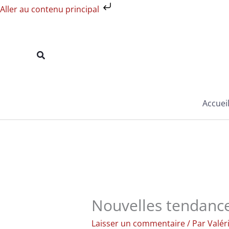
Aller
Aller au contenu principal
au
contenu
Rechercher
Accuei
Nouvelles tendance
Laisser un commentaire
/ Par
Valér