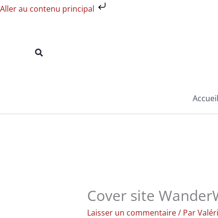
Aller
Aller au contenu principal
au
contenu
Rechercher
Accuei
Cover site Wander
Laisser un commentaire
/ Par
Valér