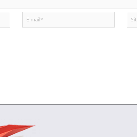
E-
Site
mail*