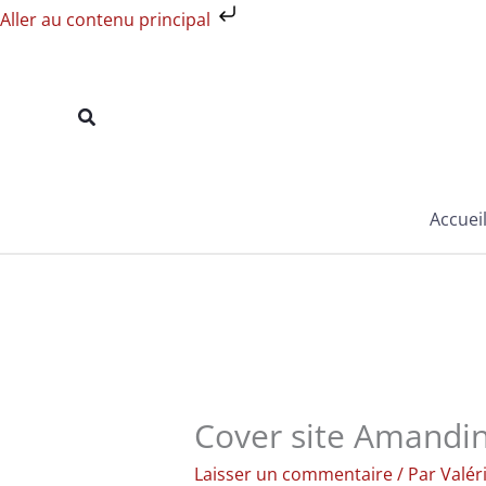
Aller
Aller au contenu principal
au
contenu
Rechercher
Accuei
Cover site Amandi
Laisser un commentaire
/ Par
Valér