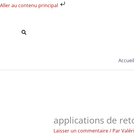
Aller
Aller au contenu principal
au
contenu
Rechercher
Accuei
applications de re
Laisser un commentaire
/ Par
Valér