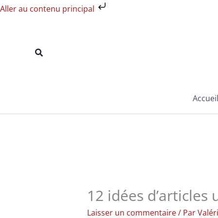
Aller
Aller au contenu principal
au
contenu
Rechercher
Accuei
12 idées d’articles 
Laisser un commentaire
/ Par
Valér