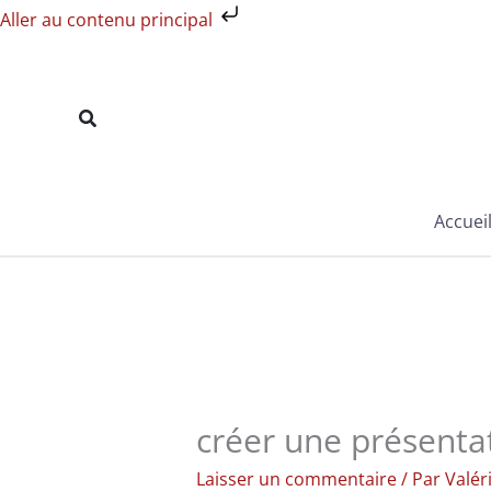
Aller
Aller au contenu principal
au
contenu
Rechercher
Accuei
créer une présentat
Laisser un commentaire
/ Par
Valér