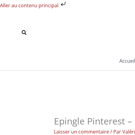
Aller
Aller au contenu principal
au
contenu
Rechercher
Accuei
Epingle Pinterest –
Laisser un commentaire
/ Par
Valér